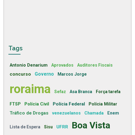
Tags
Antonio Denarium
Aprovados
Auditores Fiscais
concurso
Governo
Marcos Jorge
roraima
Sefaz
Asa Branca
Força tarefa
Polícia Civil
Polícia Federal
FTSP
Polícia Militar
Tráfico de Drogas
venezuelanos
Chamada
Enem
Boa Vista
UFRR
Lista de Espera
Sisu