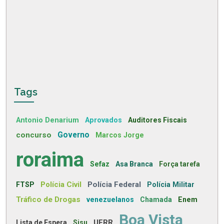
Tags
Antonio Denarium
Aprovados
Auditores Fiscais
concurso
Governo
Marcos Jorge
roraima
Sefaz
Asa Branca
Força tarefa
Polícia Civil
Polícia Federal
FTSP
Polícia Militar
Tráfico de Drogas
venezuelanos
Chamada
Enem
Boa Vista
UFRR
Lista de Espera
Sisu