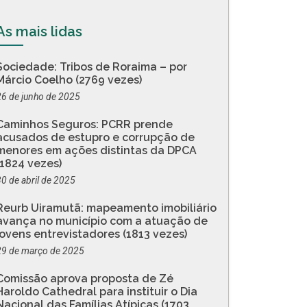
As mais lidas
Sociedade: Tribos de Roraima – por
Márcio Coelho (2769 vezes)
26 de junho de 2025
Caminhos Seguros: PCRR prende
acusados de estupro e corrupção de
menores em ações distintas da DPCA
(1824 vezes)
30 de abril de 2025
Reurb Uiramutã: mapeamento imobiliário
avança no município com a atuação de
jovens entrevistadores (1813 vezes)
29 de março de 2025
Comissão aprova proposta de Zé
Haroldo Cathedral para instituir o Dia
Nacional das Famílias Atípicas (1703