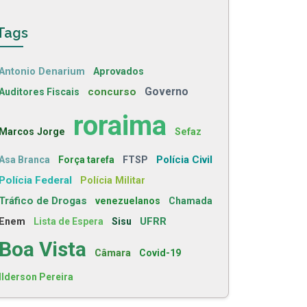
Tags
Antonio Denarium
Aprovados
concurso
Governo
Auditores Fiscais
roraima
Marcos Jorge
Sefaz
Polícia Civil
Asa Branca
Força tarefa
FTSP
Polícia Federal
Polícia Militar
Tráfico de Drogas
venezuelanos
Chamada
UFRR
Enem
Lista de Espera
Sisu
Boa Vista
Câmara
Covid-19
Ilderson Pereira