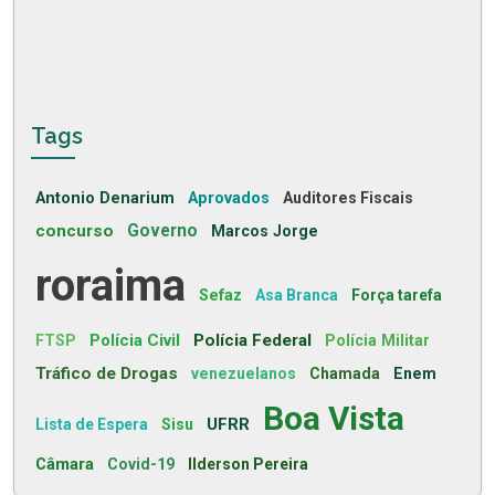
Tags
Antonio Denarium
Aprovados
Auditores Fiscais
concurso
Governo
Marcos Jorge
roraima
Sefaz
Asa Branca
Força tarefa
Polícia Civil
Polícia Federal
FTSP
Polícia Militar
Tráfico de Drogas
venezuelanos
Chamada
Enem
Boa Vista
UFRR
Lista de Espera
Sisu
Câmara
Covid-19
Ilderson Pereira