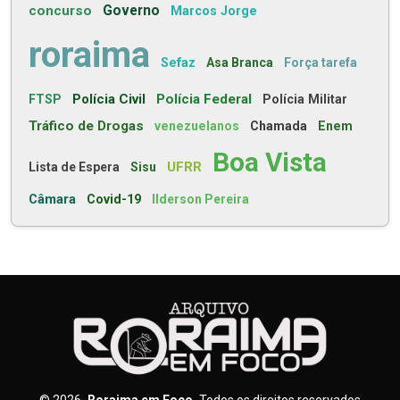
concurso
Governo
Marcos Jorge
roraima
Sefaz
Asa Branca
Força tarefa
Polícia Civil
Polícia Federal
FTSP
Polícia Militar
Tráfico de Drogas
venezuelanos
Chamada
Enem
Boa Vista
UFRR
Lista de Espera
Sisu
Câmara
Covid-19
Ilderson Pereira