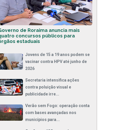
Governo de Roraima anuncia mais
quatro concursos públicos para
órgãos estaduais
Jovens de 15 a 19 anos podem se
vacinar contra HPV até junho de
2026
Secretaria intensifica ações
contra poluição visual e
publicidade irre...
Verão sem Fogo: operação conta
com bases avançadas nos
municípios para...