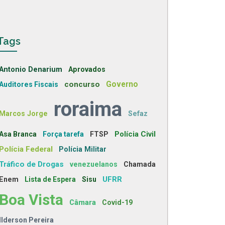
Tags
Antonio Denarium
Aprovados
concurso
Governo
Auditores Fiscais
roraima
Marcos Jorge
Sefaz
Polícia Civil
Asa Branca
Força tarefa
FTSP
Polícia Federal
Polícia Militar
Tráfico de Drogas
venezuelanos
Chamada
UFRR
Enem
Lista de Espera
Sisu
Boa Vista
Câmara
Covid-19
Ilderson Pereira