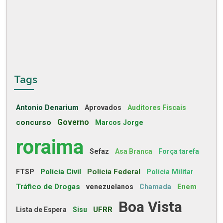
Tags
Antonio Denarium
Aprovados
Auditores Fiscais
concurso
Governo
Marcos Jorge
roraima
Sefaz
Asa Branca
Força tarefa
Polícia Civil
Polícia Federal
FTSP
Polícia Militar
Tráfico de Drogas
venezuelanos
Chamada
Enem
Boa Vista
UFRR
Lista de Espera
Sisu