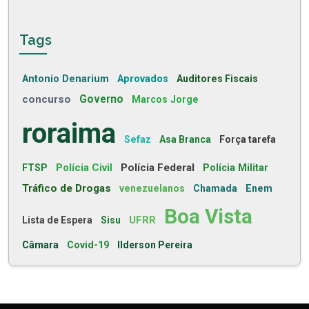
Tags
Antonio Denarium
Aprovados
Auditores Fiscais
concurso
Governo
Marcos Jorge
roraima
Sefaz
Asa Branca
Força tarefa
Polícia Civil
Polícia Federal
FTSP
Polícia Militar
Tráfico de Drogas
venezuelanos
Chamada
Enem
Boa Vista
UFRR
Lista de Espera
Sisu
Câmara
Covid-19
Ilderson Pereira