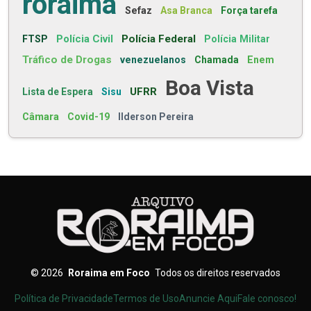
roraima
Sefaz
Asa Branca
Força tarefa
Polícia Civil
Polícia Federal
FTSP
Polícia Militar
Tráfico de Drogas
venezuelanos
Chamada
Enem
Boa Vista
UFRR
Lista de Espera
Sisu
Câmara
Covid-19
Ilderson Pereira
©
2026
Roraima em Foco
Todos os direitos reservados
Política de Privacidade
Termos de Uso
Anuncie Aqui
Fale conosco!