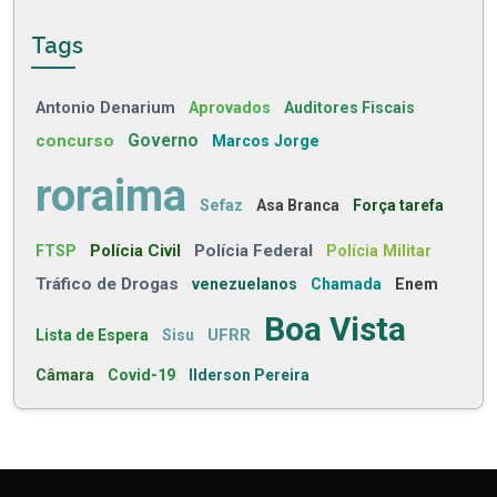
Tags
Antonio Denarium
Aprovados
Auditores Fiscais
concurso
Governo
Marcos Jorge
roraima
Sefaz
Asa Branca
Força tarefa
Polícia Civil
Polícia Federal
FTSP
Polícia Militar
Tráfico de Drogas
venezuelanos
Chamada
Enem
Boa Vista
UFRR
Lista de Espera
Sisu
Câmara
Covid-19
Ilderson Pereira