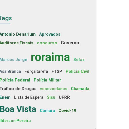
Tags
Antonio Denarium
Aprovados
concurso
Governo
Auditores Fiscais
roraima
Marcos Jorge
Sefaz
Polícia Civil
Asa Branca
Força tarefa
FTSP
Polícia Federal
Polícia Militar
Tráfico de Drogas
venezuelanos
Chamada
UFRR
Enem
Lista de Espera
Sisu
Boa Vista
Câmara
Covid-19
Ilderson Pereira