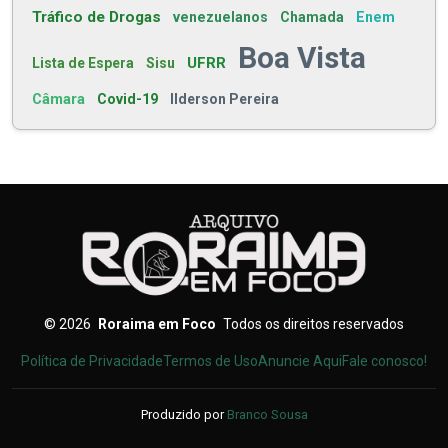
Tráfico de Drogas
venezuelanos
Chamada
Enem
Boa Vista
UFRR
Lista de Espera
Sisu
Câmara
Covid-19
Ilderson Pereira
©
2026
Roraima em Foco
Todos os direitos reservados
Política de Privacidade
Termos de Uso
Anuncie Aqui
Fale conosco!
Produzido por
Branco Sousa