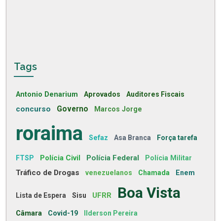
Tags
Antonio Denarium
Aprovados
Auditores Fiscais
concurso
Governo
Marcos Jorge
roraima
Sefaz
Asa Branca
Força tarefa
Polícia Civil
Polícia Federal
FTSP
Polícia Militar
Tráfico de Drogas
venezuelanos
Chamada
Enem
Boa Vista
UFRR
Lista de Espera
Sisu
Câmara
Covid-19
Ilderson Pereira