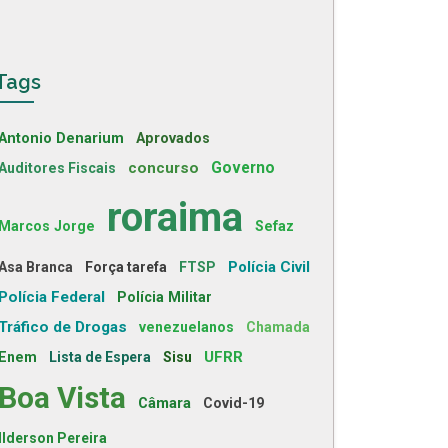
Tags
Antonio Denarium
Aprovados
concurso
Governo
Auditores Fiscais
roraima
Marcos Jorge
Sefaz
Polícia Civil
Asa Branca
Força tarefa
FTSP
Polícia Federal
Polícia Militar
Tráfico de Drogas
venezuelanos
Chamada
UFRR
Enem
Lista de Espera
Sisu
Boa Vista
Câmara
Covid-19
Ilderson Pereira