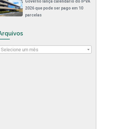
Governo lança calendário do IPVA
2026 que pode ser pago em 10
parcelas
Arquivos
Selecione um mês