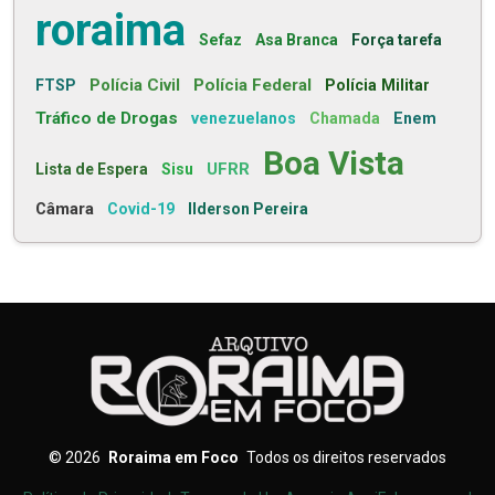
roraima
Sefaz
Asa Branca
Força tarefa
Polícia Civil
Polícia Federal
FTSP
Polícia Militar
Tráfico de Drogas
venezuelanos
Chamada
Enem
Boa Vista
UFRR
Lista de Espera
Sisu
Câmara
Covid-19
Ilderson Pereira
©
2026
Roraima em Foco
Todos os direitos reservados