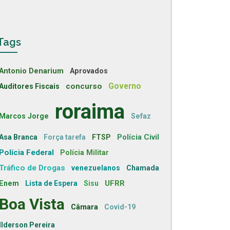
Tags
Antonio Denarium
Aprovados
concurso
Governo
Auditores Fiscais
roraima
Marcos Jorge
Sefaz
Polícia Civil
Asa Branca
Força tarefa
FTSP
Polícia Federal
Polícia Militar
Tráfico de Drogas
venezuelanos
Chamada
UFRR
Enem
Lista de Espera
Sisu
Boa Vista
Câmara
Covid-19
Ilderson Pereira