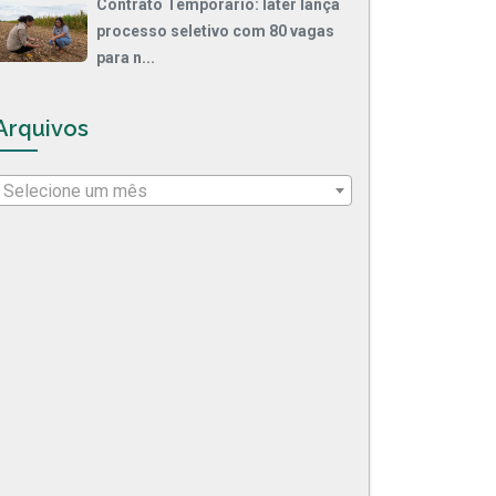
Contrato Temporário: Iater lança
processo seletivo com 80 vagas
para n...
Arquivos
Selecione um mês