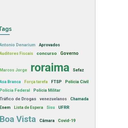
Tags
Antonio Denarium
Aprovados
concurso
Governo
Auditores Fiscais
roraima
Marcos Jorge
Sefaz
Polícia Civil
Asa Branca
Força tarefa
FTSP
Polícia Federal
Polícia Militar
Tráfico de Drogas
venezuelanos
Chamada
UFRR
Enem
Lista de Espera
Sisu
Boa Vista
Câmara
Covid-19