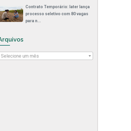
Contrato Temporário: Iater lança
processo seletivo com 80 vagas
para n...
Arquivos
Selecione um mês