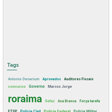
Tags
Antonio Denarium
Aprovados
Auditores Fiscais
concurso
Governo
Marcos Jorge
roraima
Sefaz
Asa Branca
Força tarefa
Polícia Civil
Polícia Federal
FTSP
Polícia Militar