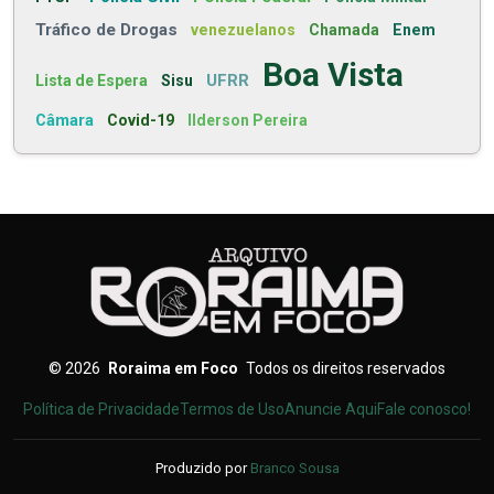
Tráfico de Drogas
venezuelanos
Chamada
Enem
Boa Vista
UFRR
Lista de Espera
Sisu
Câmara
Covid-19
Ilderson Pereira
©
2026
Roraima em Foco
Todos os direitos reservados
Política de Privacidade
Termos de Uso
Anuncie Aqui
Fale conosco!
Produzido por
Branco Sousa