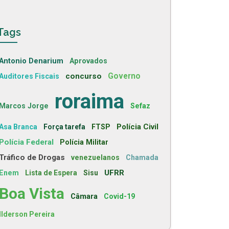
Tags
Antonio Denarium
Aprovados
concurso
Governo
Auditores Fiscais
roraima
Marcos Jorge
Sefaz
Polícia Civil
Asa Branca
Força tarefa
FTSP
Polícia Federal
Polícia Militar
Tráfico de Drogas
venezuelanos
Chamada
UFRR
Enem
Lista de Espera
Sisu
Boa Vista
Câmara
Covid-19
Ilderson Pereira