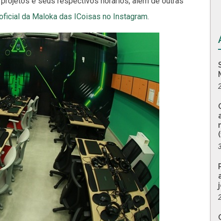
projetos e seus respectivos horários, além de outras
oficial da Maloka das ICoisas no Instagram
.