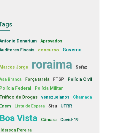
Tags
Antonio Denarium
Aprovados
concurso
Governo
Auditores Fiscais
roraima
Marcos Jorge
Sefaz
Polícia Civil
Asa Branca
Força tarefa
FTSP
Polícia Federal
Polícia Militar
Tráfico de Drogas
venezuelanos
Chamada
UFRR
Enem
Lista de Espera
Sisu
Boa Vista
Câmara
Covid-19
Ilderson Pereira