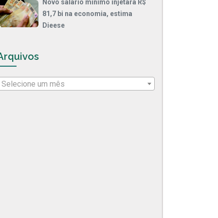
Novo salário mínimo injetará R$
81,7 bi na economia, estima
Dieese
Arquivos
Selecione um mês