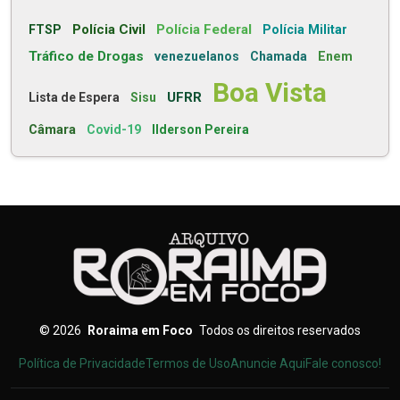
Polícia Civil
Polícia Federal
FTSP
Polícia Militar
Tráfico de Drogas
venezuelanos
Chamada
Enem
Boa Vista
UFRR
Lista de Espera
Sisu
Câmara
Covid-19
Ilderson Pereira
©
2026
Roraima em Foco
Todos os direitos reservados
Política de Privacidade
Termos de Uso
Anuncie Aqui
Fale conosco!