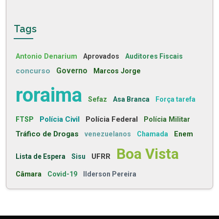
Tags
Antonio Denarium
Aprovados
Auditores Fiscais
concurso
Governo
Marcos Jorge
roraima
Sefaz
Asa Branca
Força tarefa
Polícia Civil
Polícia Federal
FTSP
Polícia Militar
Tráfico de Drogas
venezuelanos
Chamada
Enem
Boa Vista
UFRR
Lista de Espera
Sisu
Câmara
Covid-19
Ilderson Pereira