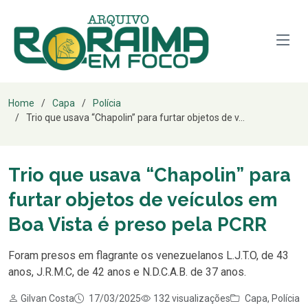
Home
Capa
Polícia
Trio que usava “Chapolin” para furtar objetos de v...
Trio que usava “Chapolin” para
furtar objetos de veículos em
Boa Vista é preso pela PCRR
Foram presos em flagrante os venezuelanos L.J.T.O, de 43
anos, J.R.M.C, de 42 anos e N.D.C.A.B. de 37 anos.
Gilvan Costa
17/03/2025
132 visualizações
Capa
,
Polícia