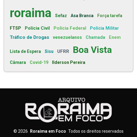
roraima
Sefaz
Asa Branca
Força tarefa
Polícia Civil
Polícia Federal
FTSP
Polícia Militar
Tráfico de Drogas
venezuelanos
Chamada
Enem
Boa Vista
UFRR
Lista de Espera
Sisu
Câmara
Covid-19
Ilderson Pereira
©
2026
Roraima em Foco
Todos os direitos reservados