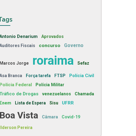
Tags
Antonio Denarium
Aprovados
concurso
Governo
Auditores Fiscais
roraima
Marcos Jorge
Sefaz
Polícia Civil
Asa Branca
Força tarefa
FTSP
Polícia Federal
Polícia Militar
Tráfico de Drogas
venezuelanos
Chamada
UFRR
Enem
Lista de Espera
Sisu
Boa Vista
Câmara
Covid-19
Ilderson Pereira