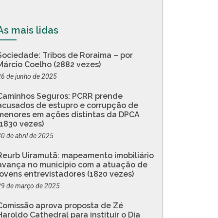
As mais lidas
Sociedade: Tribos de Roraima – por
Márcio Coelho (2882 vezes)
26 de junho de 2025
Caminhos Seguros: PCRR prende
acusados de estupro e corrupção de
menores em ações distintas da DPCA
(1830 vezes)
30 de abril de 2025
Reurb Uiramutã: mapeamento imobiliário
avança no município com a atuação de
jovens entrevistadores (1820 vezes)
29 de março de 2025
Comissão aprova proposta de Zé
Haroldo Cathedral para instituir o Dia