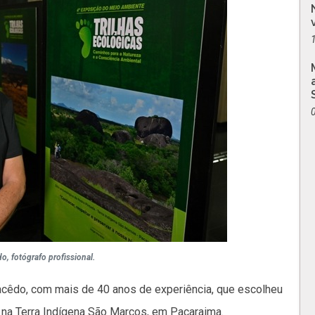
, fotógrafo profissional.
acêdo, com mais de 40 anos de experiência, que escolheu
, na Terra Indígena São Marcos, em Pacaraima.