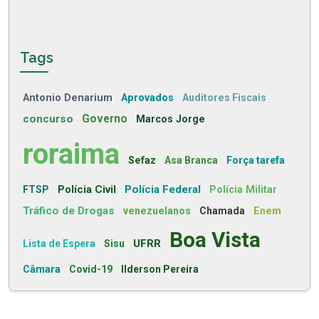
Tags
Antonio Denarium
Aprovados
Auditores Fiscais
concurso
Governo
Marcos Jorge
roraima
Sefaz
Asa Branca
Força tarefa
Polícia Civil
Polícia Federal
FTSP
Polícia Militar
Tráfico de Drogas
venezuelanos
Chamada
Enem
Boa Vista
UFRR
Lista de Espera
Sisu
Câmara
Covid-19
Ilderson Pereira