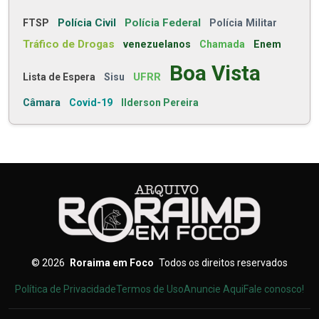
Polícia Civil
Polícia Federal
FTSP
Polícia Militar
Tráfico de Drogas
venezuelanos
Chamada
Enem
Boa Vista
UFRR
Lista de Espera
Sisu
Câmara
Covid-19
Ilderson Pereira
©
2026
Roraima em Foco
Todos os direitos reservados
Política de Privacidade
Termos de Uso
Anuncie Aqui
Fale conosco!