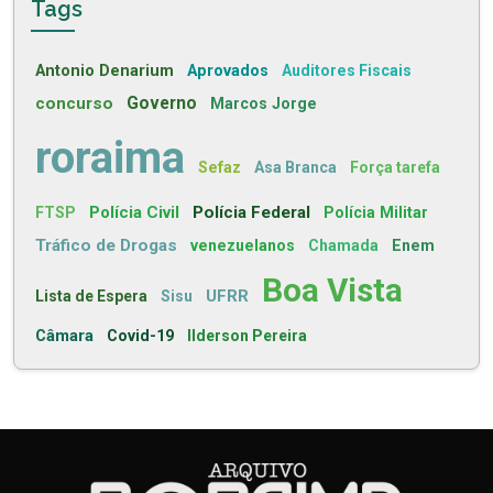
Tags
Antonio Denarium
Aprovados
Auditores Fiscais
concurso
Governo
Marcos Jorge
roraima
Sefaz
Asa Branca
Força tarefa
Polícia Civil
Polícia Federal
FTSP
Polícia Militar
Tráfico de Drogas
venezuelanos
Chamada
Enem
Boa Vista
UFRR
Lista de Espera
Sisu
Câmara
Covid-19
Ilderson Pereira