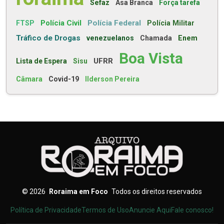
Sefaz
Asa Branca
Força tarefa
Polícia Civil
Polícia Federal
FTSP
Polícia Militar
Tráfico de Drogas
venezuelanos
Chamada
Enem
Boa Vista
UFRR
Lista de Espera
Sisu
Câmara
Covid-19
Ilderson Pereira
©
2026
Roraima em Foco
Todos os direitos reservados
Política de Privacidade
Termos de Uso
Anuncie Aqui
Fale conosco!