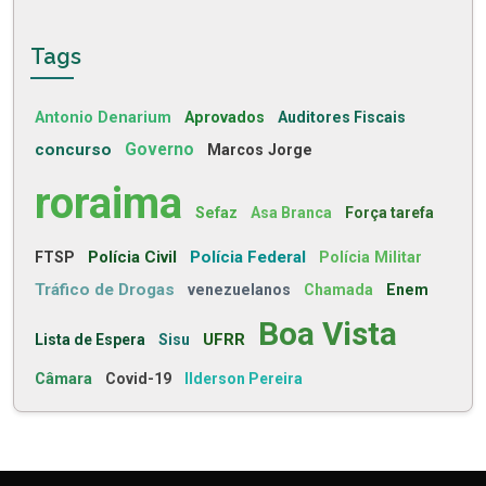
Tags
Antonio Denarium
Aprovados
Auditores Fiscais
concurso
Governo
Marcos Jorge
roraima
Sefaz
Asa Branca
Força tarefa
Polícia Civil
Polícia Federal
FTSP
Polícia Militar
Tráfico de Drogas
venezuelanos
Chamada
Enem
Boa Vista
UFRR
Lista de Espera
Sisu
Câmara
Covid-19
Ilderson Pereira