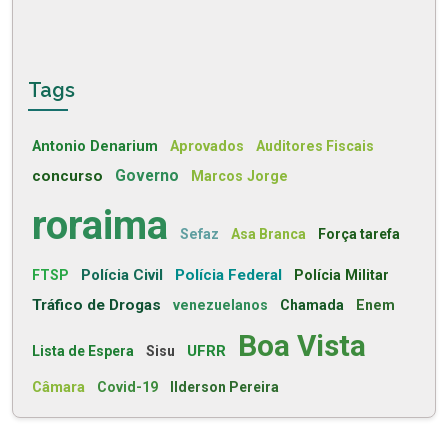
Tags
Antonio Denarium
Aprovados
Auditores Fiscais
concurso
Governo
Marcos Jorge
roraima
Sefaz
Asa Branca
Força tarefa
Polícia Civil
Polícia Federal
FTSP
Polícia Militar
Tráfico de Drogas
venezuelanos
Chamada
Enem
Boa Vista
UFRR
Lista de Espera
Sisu
Câmara
Covid-19
Ilderson Pereira