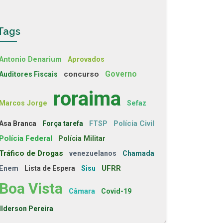
Tags
Antonio Denarium
Aprovados
concurso
Governo
Auditores Fiscais
roraima
Marcos Jorge
Sefaz
Polícia Civil
Asa Branca
Força tarefa
FTSP
Polícia Federal
Polícia Militar
Tráfico de Drogas
venezuelanos
Chamada
UFRR
Enem
Lista de Espera
Sisu
Boa Vista
Câmara
Covid-19
Ilderson Pereira