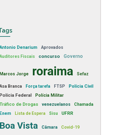
Tags
Antonio Denarium
Aprovados
concurso
Governo
Auditores Fiscais
roraima
Marcos Jorge
Sefaz
Polícia Civil
Asa Branca
Força tarefa
FTSP
Polícia Federal
Polícia Militar
Tráfico de Drogas
venezuelanos
Chamada
UFRR
Enem
Lista de Espera
Sisu
Boa Vista
Câmara
Covid-19