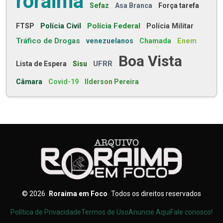
roraima
Sefaz
Asa Branca
Força tarefa
Polícia Civil
Polícia Federal
FTSP
Polícia Militar
Tráfico de Drogas
venezuelanos
Chamada
Enem
Boa Vista
UFRR
Lista de Espera
Sisu
Câmara
Covid-19
Ilderson Pereira
©
2026
Roraima em Foco
Todos os direitos reservados
Política de Privacidade
Termos de Uso
Anuncie Aqui
Fale conosco!