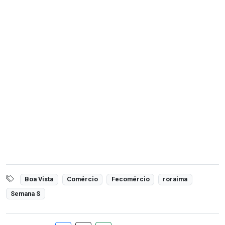
Boa Vista
Comércio
Fecomércio
roraima
Semana S