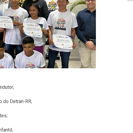
ndutor;
ão do Detran-RR;
tes;
fantil;