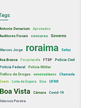
Tags
Antonio Denarium
Aprovados
concurso
Governo
Auditores Fiscais
roraima
Marcos Jorge
Sefaz
Polícia Civil
Asa Branca
Força tarefa
FTSP
Polícia Federal
Polícia Militar
Tráfico de Drogas
venezuelanos
Chamada
UFRR
Enem
Lista de Espera
Sisu
Boa Vista
Câmara
Covid-19
Ilderson Pereira