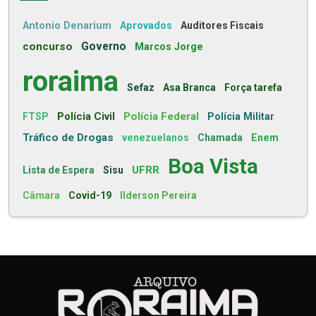
Antonio Denarium
Aprovados
Auditores Fiscais
concurso
Governo
Marcos Jorge
roraima
Sefaz
Asa Branca
Força tarefa
Polícia Civil
Polícia Federal
FTSP
Polícia Militar
Tráfico de Drogas
venezuelanos
Chamada
Enem
Boa Vista
UFRR
Lista de Espera
Sisu
Câmara
Covid-19
Ilderson Pereira