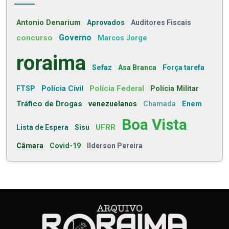
Antonio Denarium
Aprovados
Auditores Fiscais
concurso
Governo
Marcos Jorge
roraima
Sefaz
Asa Branca
Força tarefa
Polícia Civil
Polícia Federal
FTSP
Polícia Militar
Tráfico de Drogas
venezuelanos
Chamada
Enem
Boa Vista
UFRR
Lista de Espera
Sisu
Câmara
Covid-19
Ilderson Pereira