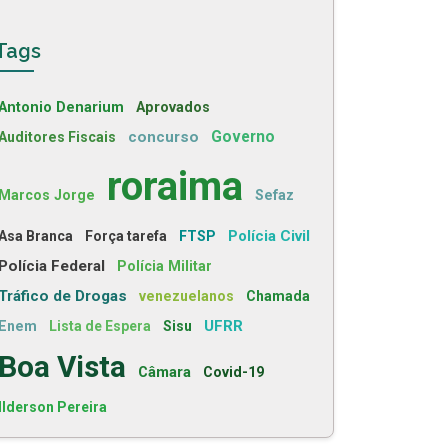
Tags
Antonio Denarium
Aprovados
concurso
Governo
Auditores Fiscais
roraima
Marcos Jorge
Sefaz
Polícia Civil
Asa Branca
Força tarefa
FTSP
Polícia Federal
Polícia Militar
Tráfico de Drogas
venezuelanos
Chamada
UFRR
Enem
Lista de Espera
Sisu
Boa Vista
Câmara
Covid-19
Ilderson Pereira