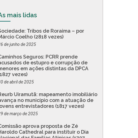
As mais lidas
Sociedade: Tribos de Roraima – por
Márcio Coelho (2818 vezes)
26 de junho de 2025
Caminhos Seguros: PCRR prende
acusados de estupro e corrupção de
menores em ações distintas da DPCA
(1827 vezes)
30 de abril de 2025
Reurb Uiramutã: mapeamento imobiliário
avança no município com a atuação de
jovens entrevistadores (1817 vezes)
29 de março de 2025
Comissão aprova proposta de Zé
Haroldo Cathedral para instituir o Dia
Nacional das Famílias Atípicas (1707