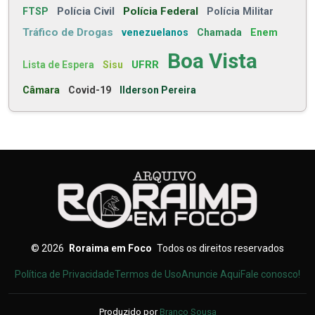
Polícia Civil
Polícia Federal
FTSP
Polícia Militar
Tráfico de Drogas
venezuelanos
Chamada
Enem
Boa Vista
UFRR
Lista de Espera
Sisu
Câmara
Covid-19
Ilderson Pereira
©
2026
Roraima em Foco
Todos os direitos reservados
Política de Privacidade
Termos de Uso
Anuncie Aqui
Fale conosco!
Produzido por
Branco Sousa