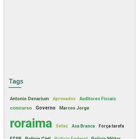
Tags
Antonio Denarium
Aprovados
Auditores Fiscais
concurso
Governo
Marcos Jorge
roraima
Sefaz
Asa Branca
Força tarefa
Polícia Civil
Polícia Federal
FTSP
Polícia Militar