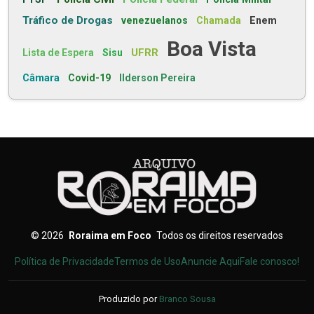
Tráfico de Drogas
venezuelanos
Chamada
Enem
Boa Vista
UFRR
Lista de Espera
Sisu
Câmara
Covid-19
Ilderson Pereira
©
2026
Roraima em Foco
Todos os direitos reservados
Política de Privacidade
Termos de Uso
Anuncie Aqui
Fale conosco!
Produzido por
Branco Sousa