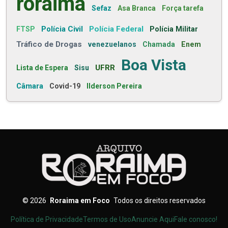
roraima
Sefaz
Asa Branca
Força tarefa
Polícia Civil
Polícia Federal
FTSP
Polícia Militar
Tráfico de Drogas
venezuelanos
Chamada
Enem
Boa Vista
UFRR
Lista de Espera
Sisu
Câmara
Covid-19
Ilderson Pereira
©
2026
Roraima em Foco
Todos os direitos reservados
Política de Privacidade
Termos de Uso
Anuncie Aqui
Fale conosco!