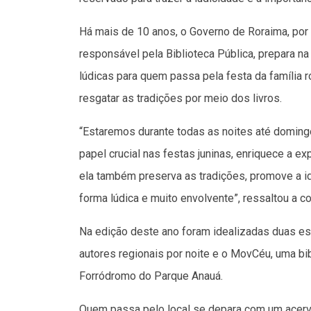
Há mais de 10 anos, o Governo de Roraima, por m
responsável pela Biblioteca Pública, prepara 
lúdicas para quem passa pela festa da família r
resgatar as tradições por meio dos livros.
“Estaremos durante todas as noites até domin
papel crucial nas festas juninas, enriquece a ex
ela também preserva as tradições, promove a i
forma lúdica e muito envolvente”, ressaltou a 
Na edição deste ano foram idealizadas duas est
autores regionais por noite e o MovCéu, uma bib
Forródromo do Parque Anauá.
Quem passa pelo local se depara com um acervo 