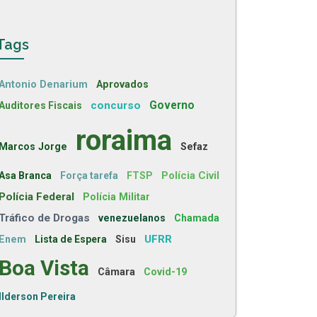
Tags
Antonio Denarium
Aprovados
concurso
Governo
Auditores Fiscais
roraima
Marcos Jorge
Sefaz
Polícia Civil
Asa Branca
Força tarefa
FTSP
Polícia Federal
Polícia Militar
Tráfico de Drogas
venezuelanos
Chamada
UFRR
Enem
Lista de Espera
Sisu
Boa Vista
Câmara
Covid-19
Ilderson Pereira