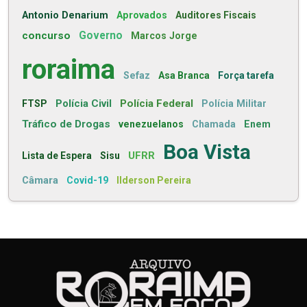
Antonio Denarium
Aprovados
Auditores Fiscais
concurso
Governo
Marcos Jorge
roraima
Sefaz
Asa Branca
Força tarefa
Polícia Civil
Polícia Federal
FTSP
Polícia Militar
Tráfico de Drogas
venezuelanos
Chamada
Enem
Boa Vista
UFRR
Lista de Espera
Sisu
Câmara
Covid-19
Ilderson Pereira