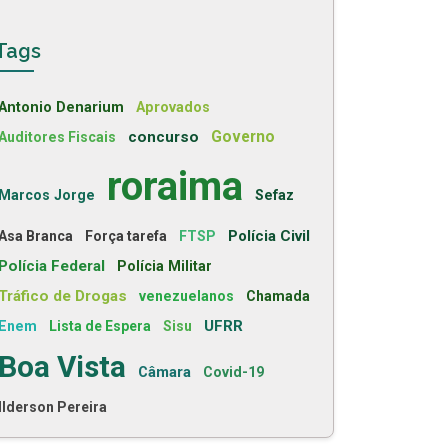
Tags
Antonio Denarium
Aprovados
concurso
Governo
Auditores Fiscais
roraima
Marcos Jorge
Sefaz
Polícia Civil
Asa Branca
Força tarefa
FTSP
Polícia Federal
Polícia Militar
Tráfico de Drogas
venezuelanos
Chamada
UFRR
Enem
Lista de Espera
Sisu
Boa Vista
Câmara
Covid-19
Ilderson Pereira