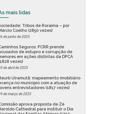
As mais lidas
Sociedade: Tribos de Roraima – por
Márcio Coelho (2850 vezes)
26 de junho de 2025
Caminhos Seguros: PCRR prende
acusados de estupro e corrupção de
menores em ações distintas da DPCA
(1828 vezes)
30 de abril de 2025
Reurb Uiramutã: mapeamento imobiliário
avança no município com a atuação de
jovens entrevistadores (1817 vezes)
29 de março de 2025
Comissão aprova proposta de Zé
Haroldo Cathedral para instituir o Dia
Nacional das Famílias Atípicas (1710