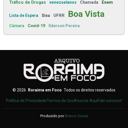
Tráfico de Drogas
venezuelanos
Chamada
Enem
Boa Vista
UFRR
Lista de Espera
Sisu
Câmara
Covid-19
Ilderson Pereira
©
2026
Roraima em Foco
Todos os direitos reservados
Política de Privacidade
Termos de Uso
Anuncie Aqui
Fale conosco!
Produzido por
Branco Sousa