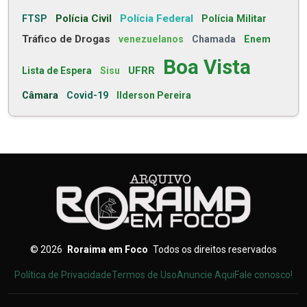
Polícia Civil
Polícia Federal
FTSP
Polícia Militar
Tráfico de Drogas
venezuelanos
Chamada
Enem
Boa Vista
UFRR
Lista de Espera
Sisu
Câmara
Covid-19
Ilderson Pereira
©
2026
Roraima em Foco
Todos os direitos reservados
Política de Privacidade
Termos de Uso
Anuncie Aqui
Fale conosco!