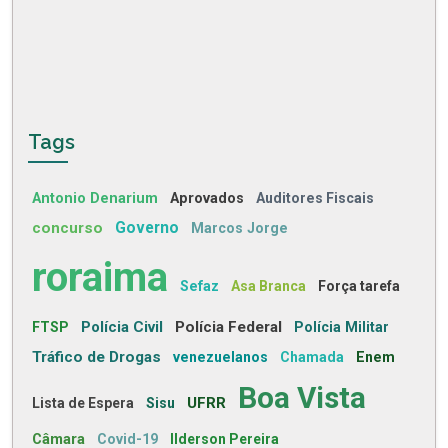
Tags
Antonio Denarium
Aprovados
Auditores Fiscais
concurso
Governo
Marcos Jorge
roraima
Sefaz
Asa Branca
Força tarefa
Polícia Civil
Polícia Federal
FTSP
Polícia Militar
Tráfico de Drogas
venezuelanos
Chamada
Enem
Boa Vista
UFRR
Lista de Espera
Sisu
Câmara
Covid-19
Ilderson Pereira