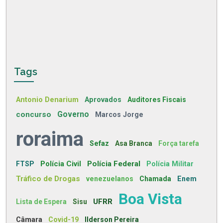
Tags
Antonio Denarium
Aprovados
Auditores Fiscais
concurso
Governo
Marcos Jorge
roraima
Sefaz
Asa Branca
Força tarefa
Polícia Civil
Polícia Federal
FTSP
Polícia Militar
Tráfico de Drogas
venezuelanos
Chamada
Enem
Boa Vista
UFRR
Lista de Espera
Sisu
Câmara
Covid-19
Ilderson Pereira