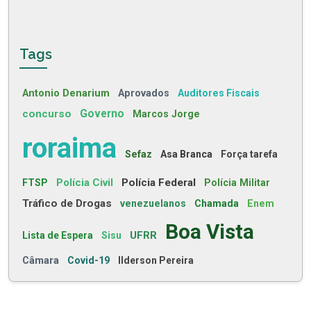
Tags
Antonio Denarium
Aprovados
Auditores Fiscais
concurso
Governo
Marcos Jorge
roraima
Sefaz
Asa Branca
Força tarefa
Polícia Civil
Polícia Federal
FTSP
Polícia Militar
Tráfico de Drogas
venezuelanos
Chamada
Enem
Boa Vista
UFRR
Lista de Espera
Sisu
Câmara
Covid-19
Ilderson Pereira