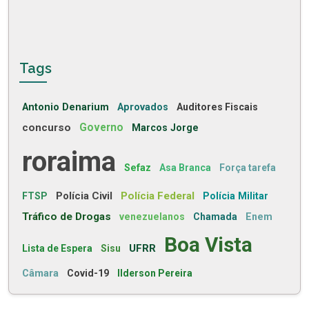
Tags
Antonio Denarium
Aprovados
Auditores Fiscais
concurso
Governo
Marcos Jorge
roraima
Sefaz
Asa Branca
Força tarefa
Polícia Civil
Polícia Federal
FTSP
Polícia Militar
Tráfico de Drogas
venezuelanos
Chamada
Enem
Boa Vista
UFRR
Lista de Espera
Sisu
Câmara
Covid-19
Ilderson Pereira