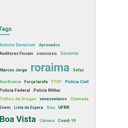
Tags
Antonio Denarium
Aprovados
concurso
Governo
Auditores Fiscais
roraima
Marcos Jorge
Sefaz
Polícia Civil
Asa Branca
Força tarefa
FTSP
Polícia Federal
Polícia Militar
Tráfico de Drogas
venezuelanos
Chamada
UFRR
Enem
Lista de Espera
Sisu
Boa Vista
Câmara
Covid-19